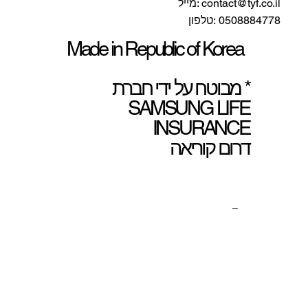
contact@tyf.co.il
:מייל
0508884778 :טלפון
Made in Republic of Korea
* מבוטח על ידי חברת
SAMSUNG LIFE
INSURANCE
דרום קוריאה
_