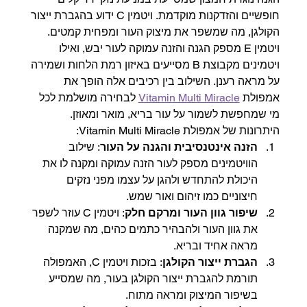
חופשיים והזדקנות מוקדמת. ויטמין C ידוע בהגברת ייצור 
הקולגן, מה שמשפר את מיצוק העור ומפחית קמטים. 
ויטמין E מספק הגנה והזנה עמוקה לעור יבש, ואילו 
ויטמינים מקבוצת B מסייעים באיזון רמת הלחות ושמירה 
על מראה רענן. השילוב בין רכיבים אלה הופך את 
אמפולת 
Vitamin Multi Miracle
 לבחירה מושלמת לכל 
מי שמחפשת לשמור על עור בריא, מואר ומאוזן.
היתרונות של אמפולת Vitamin Multi Miracle:
הזנה אינטנסיבית והגנה על העור
: שילוב 
הוויטמינים מספק לעור הזנה עמוקה ומקנה לו את 
היכולת להתחדש ולהגן על עצמו מפני נזקים 
חיצוניים כמו זיהום ואור שמש.
שיפור גוון העור ומרקם חלק
: ויטמין C עוזר לשפר 
את גוון העור ולהבהיר כתמים כהים, מה שמקנה 
מראה אחיד ובריא.
הגברת ייצור הקולגן
: בזכות ויטמין C, האמפולה 
תורמת להגברת ייצור הקולגן בעור, מה שמסייע 
בשיפור המיצוק ומראה מתוח.