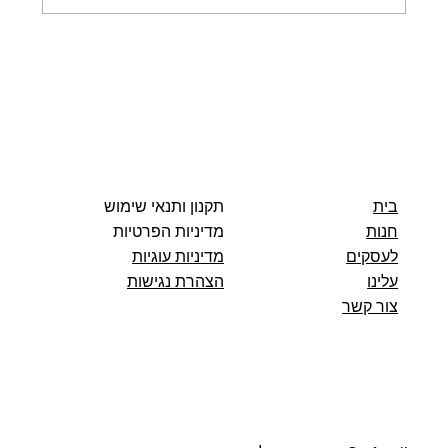
מה ההבדל בין סרום לאמפולה? כל מה
שצריך לדעת על שני שלבי הטיפוח החשובים
תקנון ותנאי שימוש
בית
מדיניות הפרטיות
חנות
מדיניות עוגיות
לעסקים
הצהרת נגישות
עלינו
צור קשר