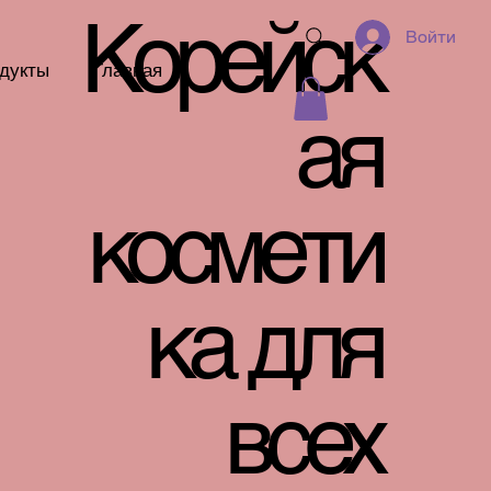
Корейск
Войти
дукты
Главная
ая
космети
ка для
всех