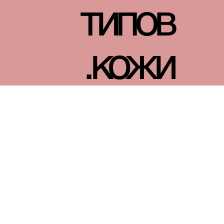
типов
кожи.