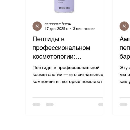
אביגיל פונדרברידר
17 дек. 2025 г.
3 мин. чтения
Пептиды в
Амп
профессиональном
пептид
косметологии:
бар
протокольная логика,
упр
Пептиды в профессиональной
Эту 
сочетаемость и типовые
кл
косметологии — это сигнальные
мы р
компоненты, которые помогают
как 
ошибки
точнее выстраивать anti-age
прод
протоколы: поддержка упругости,
комф
тонуса и визуальной плотности
увла
кожи, а также повышение
упру
переносимости курса при
плот
активных шагах.
коли