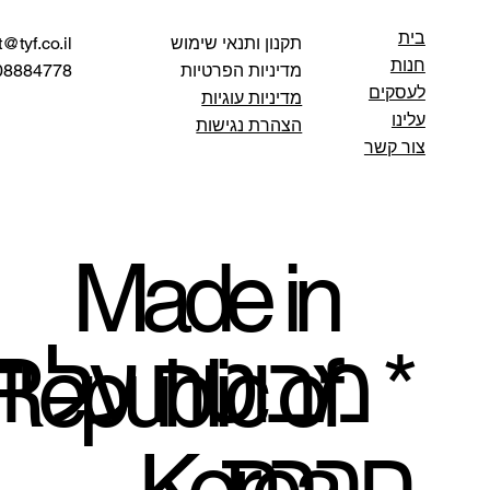
בית
@tyf.co.il
תקנון ותנאי שימוש
חנות
מדיניות הפרטיות
884778 :טלפון
לעסקים
מדיניות עוגיות
עלינו
הצהרת נגישות
צור קשר
Made in
 מבוטח על ידי
Republic of
חברת
Korea