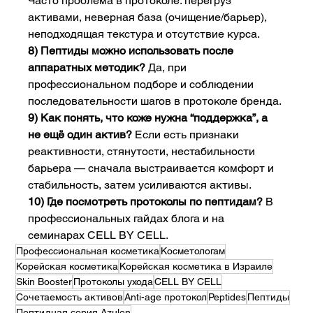
Часто проблема в протоколе: перегруз 
активами, неверная база (очищение/барьер), 
неподходящая текстура и отсутствие курса.
8) Пептиды можно использовать после 
аппаратных методик? 
Да, при 
профессиональном подборе и соблюдении 
последовательности шагов в протоколе бренда.
9) Как понять, что коже нужна “поддержка”, а 
не ещё один актив? 
Если есть признаки 
реактивности, стянутости, нестабильности 
барьера — сначала выстраивается комфорт и 
стабильность, затем усиливаются активы.
10) Где посмотреть протоколы по пептидам? 
В 
профессиональных гайдах блога и на 
семинарах CELL BY CELL.
Профессиональная косметика
Косметологам
Корейская косметика
Корейская косметика в Израиле
Skin Booster
Протоколы ухода
CELL BY CELL
Сочетаемость активов
Anti-age протокол
Peptides
Пептиды
Пептидная серия Azulen