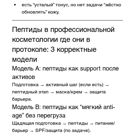
есть “усталый” тонус, но нет задачи “жёстко 
обновлять” кожу.
Пептиды в профессиональной 
косметологии где они в 
протоколе: 3 корректные 
модели
Модель A: пептиды как support после 
активов
Подготовка → активный шаг (если есть) → 
пептидный этап → маска/крем → защита 
барьера.
Модель B: пептиды как “мягкий anti-
age” без перегруза
Щадящая подготовка → пептиды → питание/
барьер → SPF/защита (по задаче).