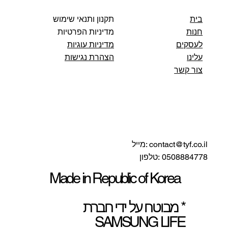
он уместен в протоколах
תקנון ותנאי שימוש
בית
מדיניות הפרטיות
חנות
מדיניות עוגיות
לעסקים
הצהרת נגישות
עלינו
צור קשר
:מייל
contact@tyf.co.il
0508884778 :טלפון
Made in Republic of Korea
* מבוטח על ידי חברת
SAMSUNG LIFE