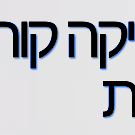
ה קורי
ת